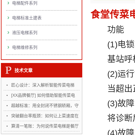
电梯配件系列
食堂传菜
电梯标准土建表
功能
液压电梯系列
(1)电锁
电梯维修系列
基站呼梯盒
技术文章
(2)运行
匠心设计：深入解析智能传菜电梯
当超出正常
的…
[XX品牌餐厅] 如何借助智能传菜电
(3)故障
梯…
超越标准：用全封闭不锈钢轿厢，守
护…
突破翻台率瓶颈：如何让上菜速度在
将诊断后
高…
算清一笔账：为何说传菜电梯是餐厅
(4)故障