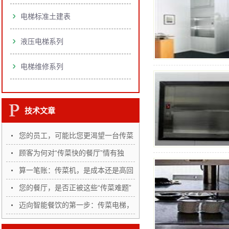
电梯标准土建表
液压电梯系列
电梯维修系列
技术文章
您的员工，可能比您更渴望一台传菜
机
顾客为何对“传菜快的餐厅”情有独
钟？
算一笔账：传菜机，是成本还是高回
报…
您的餐厅，是否正被这些“传菜难题”
…
迈向智能餐饮的第一步：传菜电梯，
您…