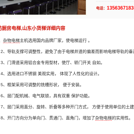
1356367183
电话：
坊厨房电梯,山东小货梯详细内容
、
杂物电梯
主机选用国内品牌厂家，使电梯运行 。
2
、导轨支撑可调整性，避免了由于电梯井道的偏差而影响电梯导轨的垂
3
、门滑道采用铝合金专用型材，使厅、轿门开关 自如。
4
、选用进口不锈钢 美观实用， 体现了人性化的设计。
5
、框架采用可调整的铣槽形状， 便于安装。
6
、层门配机械、电气联锁，具有双重 保护功能。
7
、层门采用直分、旋转、折叠等多种开门方式， 方便于使用单位的土
8
、开门方向分为单向门、贯通门、直角门，增加了
杂物电梯
的实用性。