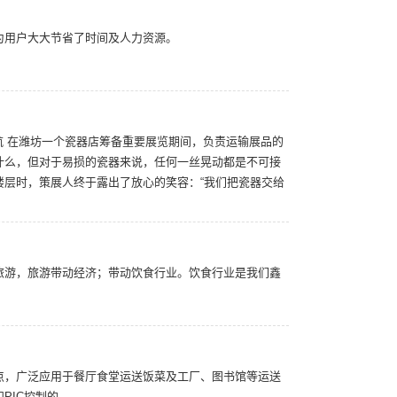
为用户大大节省了时间及人力资源。
航 在潍坊一个瓷器店筹备重要展览期间，负责运输展品的
什么，但对于易损的瓷器来说，任何一丝晃动都是不可接
楼层时，策展人终于露出了放心的笑容：“我们把瓷器交给
旅游，旅游带动经济；带动饮食行业。饮食行业是我们鑫
点，广泛应用于餐厅食堂运送饭菜及工厂、图书馆等运送
PIC控制的