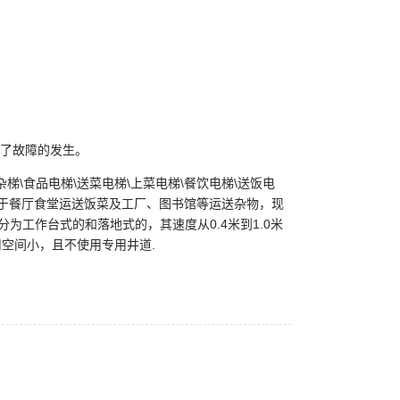
少了故障的发生。
\杂梯\食品电梯\送菜电梯\上菜电梯\餐饮电梯\送饭电
用于餐厅食堂运送饭菜及工厂、图书馆等运送杂物，现
为工作台式的和落地式的，其速度从0.4米到1.0米
空间小，且不使用专用井道.