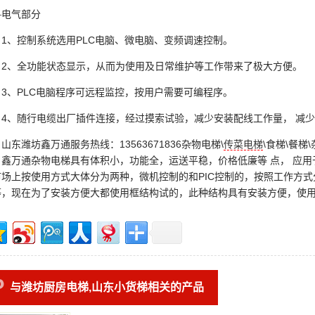
—电气部分
1
PLC
、控制系统选用
电脑、微电脑、变频调速控制。
2
、全功能状态显示，从而为使用及日常维护等工作带来了极大方便。
3
PLC
、
电脑程序可远程监控，按用户需要可编程序。
4
、随行电缆出厂插件连接，经过摸索试验，减少安装配线工作量， 减
潍坊鑫万通服务热线：13563671836杂物电梯\
传菜电梯
\食梯\餐梯
，鑫万通杂物电梯具有体积小，功能全，运送平稳，价格低廉等 点， 应
场上按使用方式大体分为两种，微机控制的和PIC控制的，按照工作方式分
等，现在为了安装方便大都使用框结构试的，此种结构具有安装方便，使用
与潍坊厨房电梯,山东小货梯相关的产品