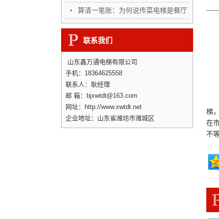
高…
算清一笔账：为何说传菜电梯是餐厅
—
“…
联系我们
山东鑫万通电梯有限公司
手机：18364625558
联系人：耿经理
邮 箱：bjxwtdt@163.com
山东
网址：http://www.xwtdt.net
梯
企业地址：山东省潍坊市潍城区
在市
不