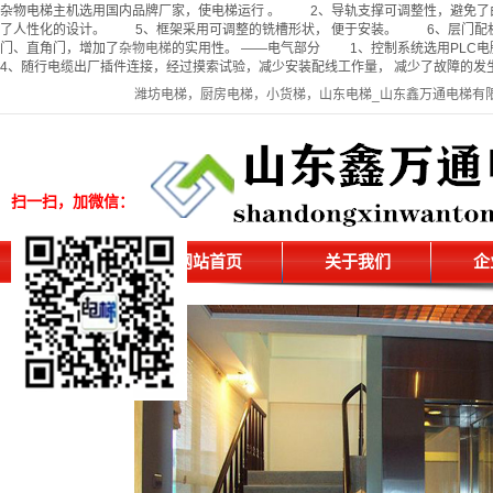
杂物电梯主机选用国内品牌厂家，使电梯运行 。 2、导轨支撑可调整性，避免了
了人性化的设计。 5、框架采用可调整的铣槽形状， 便于安装。 6、层门配
门、直角门，增加了
杂物电梯
的实用性。 ——电气部分 1、控制系统选用PL
4、随行电缆出厂插件连接，经过摸索试验，减少安装配线工作量， 减少了故障的发生。 " name
潍坊电梯，厨房电梯，小货梯，山东电梯_山东鑫万通电梯有
扫一扫，加微信：
网站首页
关于我们
企