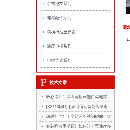
杂物电梯系列
电梯配件系列
潍
电梯标准土建表
1
液压电梯系列
电梯维修系列
技术文章
匠心设计：深入解析智能传菜电梯
的…
[XX品牌餐厅] 如何借助智能传菜电
梯…
超越标准：用全封闭不锈钢轿厢，守
护…
突破翻台率瓶颈：如何让上菜速度在