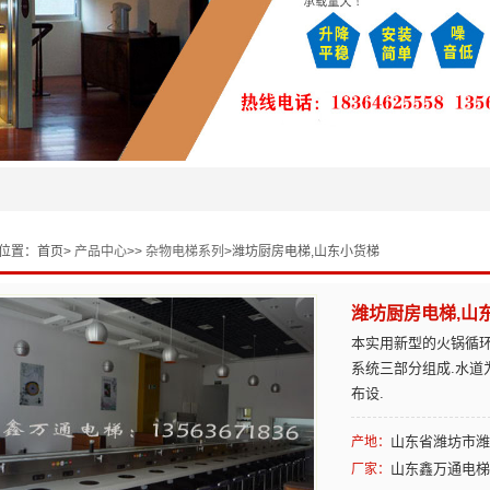
位置：
首页>
产品中心
>>
杂物电梯系列
>潍坊厨房电梯,山东小货梯
潍坊厨房电梯,山
本实用新型的火锅循
系统三部分组成.水道
布设.
山东省潍坊市潍
产地：
山东鑫万通电梯
厂家：