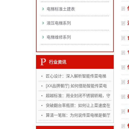
电梯标准土建表
液压电梯系列
电梯维修系列
行业资讯
匠心设计：深入解析智能传菜电梯
的…
[XX品牌餐厅] 如何借助智能传菜电
梯…
超越标准：用全封闭不锈钢轿厢，守
护…
突破翻台率瓶颈：如何让上菜速度在
高…
算清一笔账：为何说传菜电梯是餐厅
“…