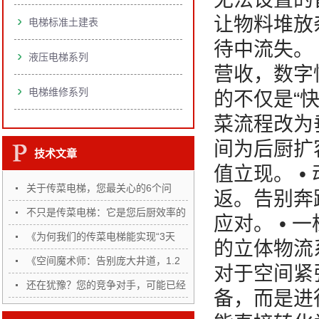
让物料堆放
电梯标准土建表
待中流失。
液压电梯系列
营收，数字
电梯维修系列
的不仅是“快
菜流程改为
间为后厨扩
技术文章
值立现。 
关于传菜电梯，您最关心的6个问
返。告别奔
题，…
不只是传菜电梯：它是您后厨效率的
应对。 •
“…
《为何我们的传菜电梯能实现“3天
的立体物流
完…
《空间魔术师：告别庞大井道，1.2
对于空间紧
㎡…
还在犹豫？您的竞争对手，可能已经
备，而是进
悄…