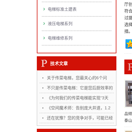
厅创
电梯标准土建表
符合
过
液压电梯系列
选
措。
电梯维修系列
技术文章
关于传菜电梯，您最关心的6个问
题，…
不只是传菜电梯：它是您后厨效率的
“…
《为何我们的传菜电梯能实现“3天
完…
《空间魔术师：告别庞大井道，1.2
品倾
㎡…
还在犹豫？您的竞争对手，可能已经
泰山
悄…