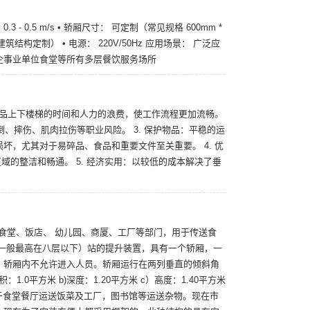
.3 - 0.5 m/s • 轿厢尺寸： 可定制（常见规格 600mm *
根据建筑结构定制） • 电源： 220V/50Hz 应用场景： 广泛应
企事业单位食堂等所有多层餐饮服务场所
运物品上下楼梯的时间和人力的浪费，使工作流程更加流畅。
倒、摔伤、肌肉拉伤等职业风险。 3. 保护物品：平稳的运
坏，尤其对于易碎品、食品和重要文件至关重要。 4. 优
域的整洁和畅通。 5. 经济实用：以较低的成本解决了垂
、食堂、饭店、 幼儿园、商厦、工厂等部门，用于传送食
（一般最高在八层以下）站的提升装置，具有一个轿厢，一
，轿厢内不允许进入人员。轿厢运行在两列垂直的倾斜角
0平方米 b)深度：1.20平方米 c）高度：1.40平方米
泛用于食堂餐厅运送饭菜及工厂，图书馆等运送杂物。现在市