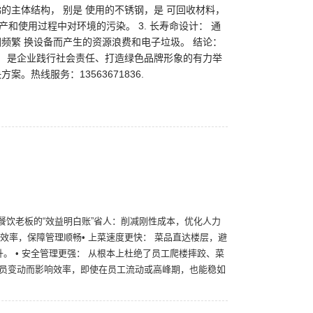
梯的主体结构， 别是 使用的不锈钢，是 可回收材料，
产和使用过程中对环境的污染。 3. 长寿命设计： 通
频繁 换设备而产生的资源浪费和电子垃圾。 结论：
， 是企业践行社会责任、打造绿色品牌形象的有力举
热线服务：13563671836.
餐饮老板的“效益明白账”省人：削减刚性成本，优化人力
效率，保障管理顺畅• 上菜速度更快： 菜品直达楼层，避
。 • 安全管理更强： 从根本上杜绝了员工爬楼摔跤、菜
人员变动而影响效率，即使在员工流动或高峰期，也能稳如