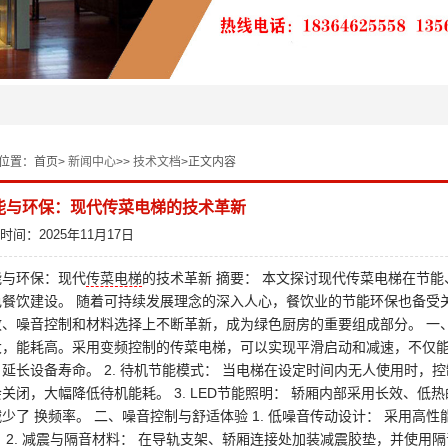
位置：
首页>
新闻中心
>>
技术文档
>正文内容
能与环保：现代传菜电梯的技术革新
时间：2025年11月17日
能与环保：现代
传菜电梯
的技术革新 摘要： 本文探讨现代传菜电梯在节
色餐饮建设。 随着可持续发展理念的深入人心，餐饮业的节能环保也备受
效、噪音控制和材料选择上不断革新，成为绿色厨房的重要组成部分。 一、节
大，能耗高。采用变频控制的传菜电梯，可以实现平滑启动和减速，不仅能
，延长设备寿命。 2. 待机节能模式： 当电梯在设定时间内无人使用时
关闭，大幅降低待机能耗。 3. LED节能照明： 轿厢内部采用长效、低
少了 换频率。 二、噪音控制与舒适体验 1. 低噪音传动设计： 采用高
。 2. 减震与隔音材料： 在导轨支架、轿厢连接处加装减震胶垫，并使