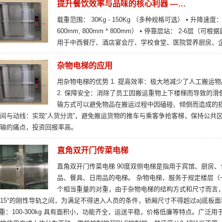
提升餐饮效率与品味的核心利器 —…
载重范围： 30Kg - 150Kg （多种规格可选） • 升降速度： 0
600mm, 800mm * 800mm） • 停靠层站： 2-6层（可
用于中西餐厅、酒店宴会厅、学校食堂、医院营养厨房、
杂物电梯的应用
用杂物电梯的优势 1. 提高效率：极大地减少了人工搬
2. 保障安全：消除了员工因搬运重物上下楼梯而导致的滑
输方式可以避免物品在搬运过程中因磕碰、倾倒而造成的损
间与动线：实现“人货分流”，避免搬运货物的推车与乘客争抢客梯，保持公共区
输的痛点，投资回报率高。
直角双开门传菜电梯
直角双开门传菜电梯 90度双侧电梯是指用于宾馆、厨房
品、餐具、日用品的电梯。 杂物电梯，服务于规定楼层
个相当重量的对重，由于杂物电梯的结构方式和尺寸而言
15°的刚性导轨之间，为满足不得进入人员的条件，轿厢尺寸不得超过a)底板面积：1.
载重：100-300kg 具有面积小，功能齐全，运送平稳，价格低廉等特点。广