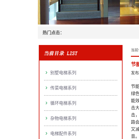
热门点击：
当前
节
别墅电梯系列
发布
节
传菜电梯系列
绿
能
循环电梯系列
击
击
杂物电梯系列
路会
又减
电梯配件系列
音