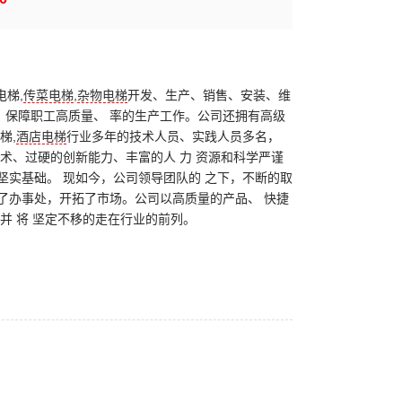
梯,
传菜电梯
,
杂物电梯
开发、生产、销售、安装、维
，保障职工高质量、 率的生产工作。公司还拥有高级
梯,
酒店电梯
行业多年的技术人员、实践人员多名，
术、过硬的创新能力、丰富的人 力 资源和科学严谨
坚实基础。 现如今，公司领导团队的 之下，不断的取
了办事处，开拓了市场。公司以高质量的产品、 快捷
并 将 坚定不移的走在行业的前列。