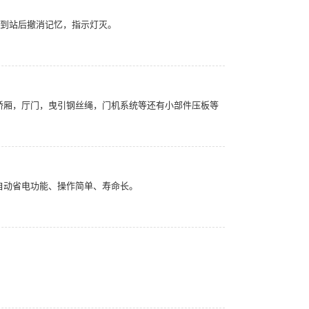
，到站后撤消记忆，指示灯灭。
轿厢，厅门，曳引钢丝绳，门机系统等还有小部件压板等
自动省电功能、操作简单、寿命长。