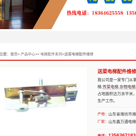
位置：
首页>
产品中心
>>
电梯配件系列
>送菜电梯配件维修
送菜电梯配件维
我公司是一家专门从事
梯,
传菜电梯
,
杂物电梯
占地面积达万余平米
生产工作。
山东省潍坊市潍
产地：
山东鑫万通电梯
厂家：
1356367183