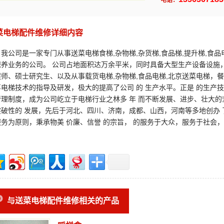
电话：
菜电梯配件维修详细内容
公司是一家专门从事送菜电梯食梯,杂物梯,杂货梯,食品梯,提升梯,食品电
保养业务的公司。 公司占地面积达万余平米，同时具备大型生产设备设施
师、硕士研究生、以及从事载货电梯,杂物梯,食品电梯,北京送菜电梯，餐
事电梯技术的指导及研发，极大的提高了公司 的 生产水平。正是 的生产技
管理制度，成为公司屹立于电梯行业之林多 年 而不断发展、进步、壮大的
突破性的 发展，先后于河北、四川、济南，成都、山西，河南等多地创办 
服务为原则，秉承物美 价廉、信誉 的宗旨， 的服务于大众，服务于社会，
与送菜电梯配件维修相关的产品