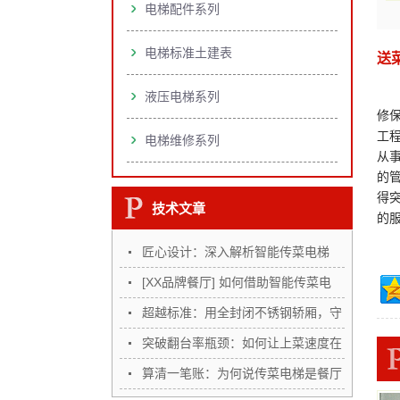
电梯配件系列
电梯标准土建表
送
我
液压电梯系列
修
工程
电梯维修系列
从
的
得
技术文章
的
匠心设计：深入解析智能传菜电梯
的…
[XX品牌餐厅] 如何借助智能传菜电
梯…
超越标准：用全封闭不锈钢轿厢，守
护…
突破翻台率瓶颈：如何让上菜速度在
高…
算清一笔账：为何说传菜电梯是餐厅