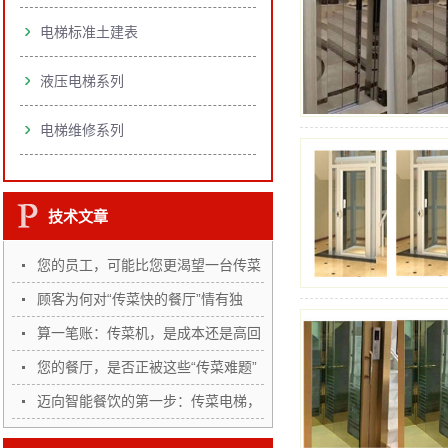
电梯标准土建表
液压电梯系列
电梯维修系列
技术文章
您的员工，可能比您更渴望一台传菜
机
顾客为何对“传菜快的餐厅”情有独
钟？
算一笔账：传菜机，是成本还是高回
报…
您的餐厅，是否正被这些“传菜难题”
…
迈向智能餐饮的第一步：传菜电梯，
您…